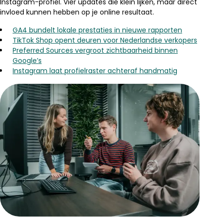
Instagram-profiel. Vier updates die klein lijken, maar direct
invloed kunnen hebben op je online resultaat.
GA4 bundelt lokale prestaties in nieuwe rapporten
TikTok Shop opent deuren voor Nederlandse verkopers
Preferred Sources vergroot zichtbaarheid binnen
Google’s
Instagram laat profielraster achteraf handmatig