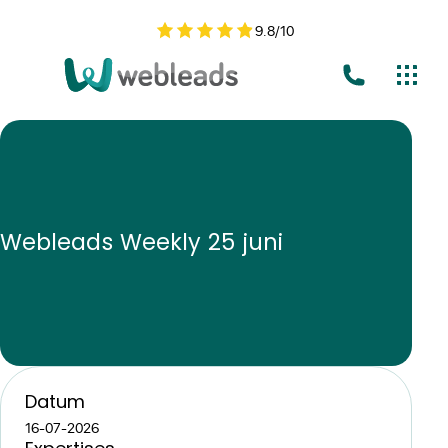
9.8
/
10
Webleads Weekly 25 juni
Datum
16-07-2026