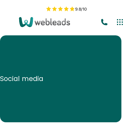
9.8
/
10
Social media