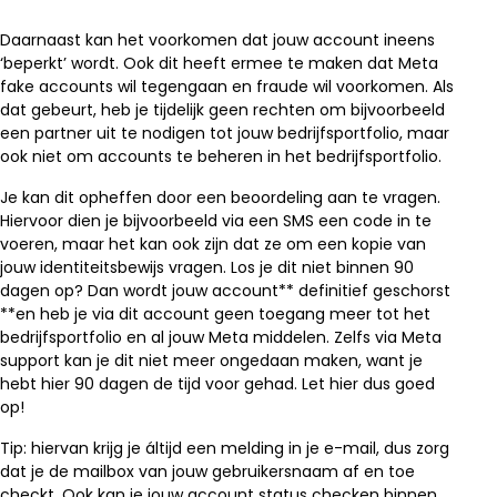
Daarnaast kan het voorkomen dat jouw account ineens
‘beperkt’ wordt. Ook dit heeft ermee te maken dat Meta
fake accounts wil tegengaan en fraude wil voorkomen. Als
dat gebeurt, heb je tijdelijk geen rechten om bijvoorbeeld
een partner uit te nodigen tot jouw bedrijfsportfolio, maar
ook niet om accounts te beheren in het bedrijfsportfolio.
Je kan dit opheffen door een beoordeling aan te vragen.
Hiervoor dien je bijvoorbeeld via een SMS een code in te
voeren, maar het kan ook zijn dat ze om een kopie van
jouw identiteitsbewijs vragen. Los je dit niet binnen 90
dagen op? Dan wordt jouw account** definitief geschorst
**en heb je via dit account geen toegang meer tot het
bedrijfsportfolio en al jouw Meta middelen. Zelfs via Meta
support kan je dit niet meer ongedaan maken, want je
hebt hier 90 dagen de tijd voor gehad. Let hier dus goed
op!
Tip: hiervan krijg je áltijd een melding in je e-mail, dus zorg
dat je de mailbox van jouw gebruikersnaam af en toe
checkt. Ook kan je jouw account status checken binnen