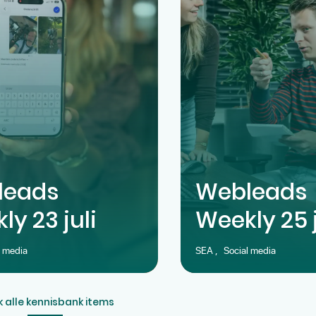
leads
Webleads
ly 23 juli
Weekly 25 
l media
SEA
,
Social media
jk alle kennisbank items