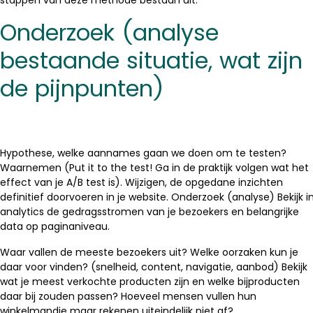
stappen van deze methode bestaan uit:
Onderzoek (analyse
bestaande situatie, wat zijn
de pijnpunten)
Hypothese, welke aannames gaan we doen om te testen?
Waarnemen (Put it to the test! Ga in de praktijk volgen wat het
effect van je A/B test is). Wijzigen, de opgedane inzichten
definitief doorvoeren in je website. Onderzoek (analyse) Bekijk i
analytics de gedragsstromen van je bezoekers en belangrijke
data op paginaniveau.
Waar vallen de meeste bezoekers uit? Welke oorzaken kun je
daar voor vinden? (snelheid, content, navigatie, aanbod) Bekijk
wat je meest verkochte producten zijn en welke bijproducten
daar bij zouden passen? Hoeveel mensen vullen hun
winkelmandje maar rekenen uiteindelijk niet af?