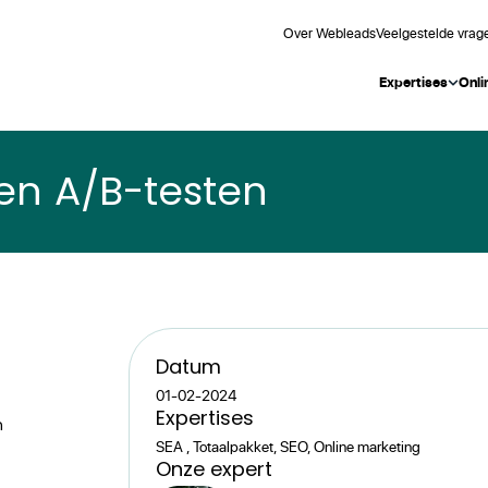
Over Webleads
Veelgestelde vrag
Expertises
Onli
 en A/B-testen
Datum
01-02-2024
Expertise
s
n
SEA , Totaalpakket, SEO, Online marketing
Onze expert