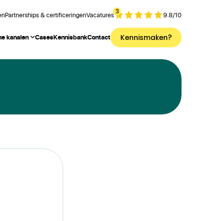
3
en
Partnerships & certificeringen
Vacatures
9.8
/
10
Kennismaken?
ne kanalen
Cases
Kennisbank
Contact