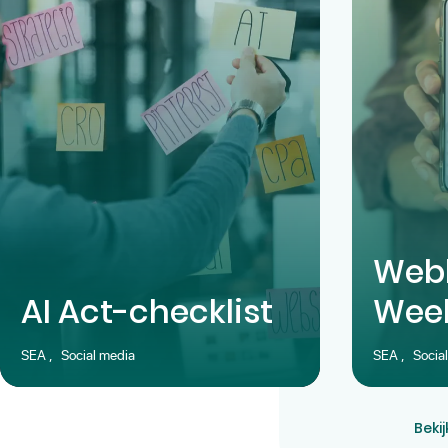
Web
AI Act-checklist
Week
SEA
,
Social media
SEA
,
Socia
Beki