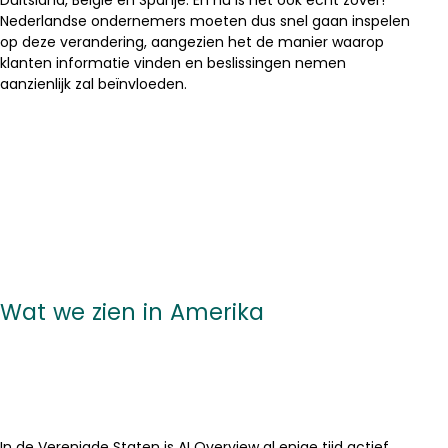
Duitsland, België en Spanje. En nu is het ook echt zover!
Nederlandse ondernemers moeten dus snel gaan inspelen
op deze verandering, aangezien het de manier waarop
klanten informatie vinden en beslissingen nemen
aanzienlijk zal beïnvloeden.
Wat we zien in Amerika
In de Verenigde Staten is AI Overview al enige tijd actief.