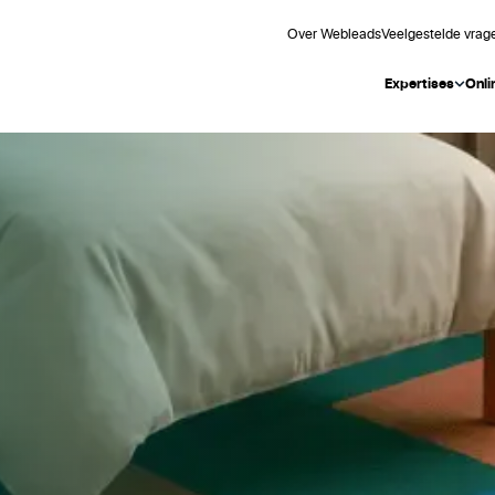
Over Webleads
Veelgestelde vrag
Expertises
Onli