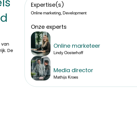
ls
Expertise(s)
Online marketing, Development
rd
Onze experts
s
p van
Online marketeer
ijk. De
Lindy Oosterhoff
Media director
Mathijs Kroes