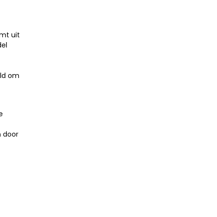
mt uit
del
eld om
e
n door