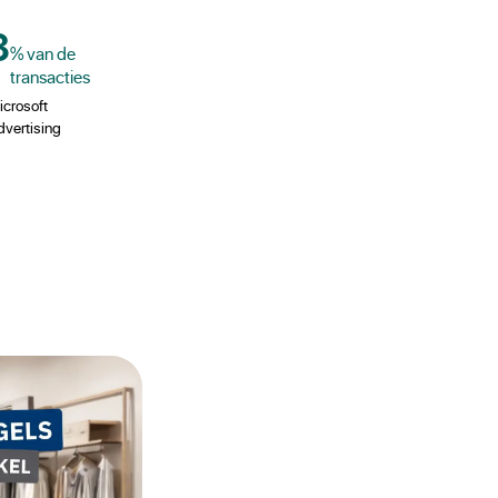
8
% van de
transacties
icrosoft
dvertising