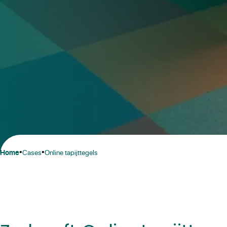
•
•
home
cases
online tapijttegels