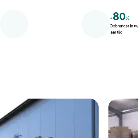
80
+
%
Opbrengst in t
jaar tijd