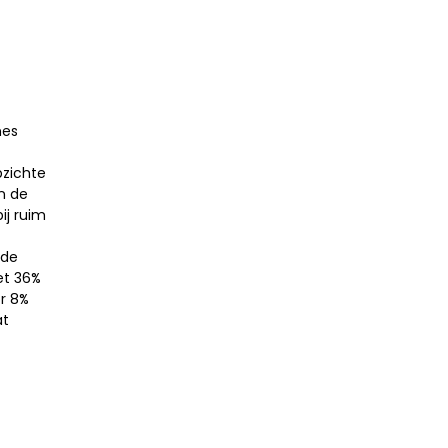
nes
zichte
n de
ij ruim
 de
et 36%
r 8%
at