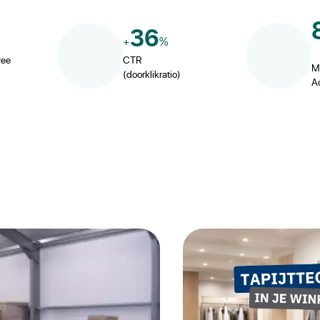
36
+
%
wee
CTR
M
(doorklikratio)
A