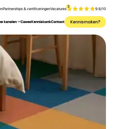
3
en
Partnerships & certificeringen
Vacatures
9.8
/
10
Kennismaken?
ne kanalen
Cases
Kennisbank
Contact