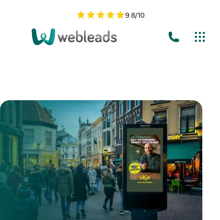
9.8
/
10