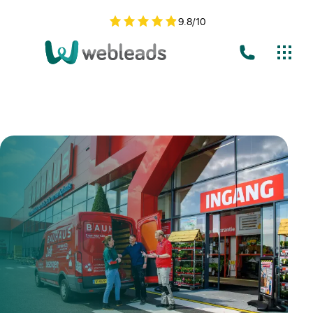
9.8
/
10