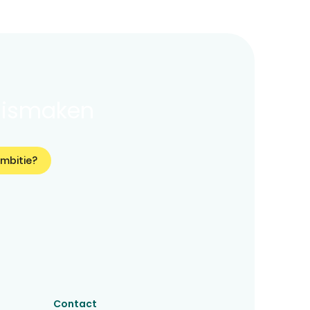
nismaken
ambitie?
Contact