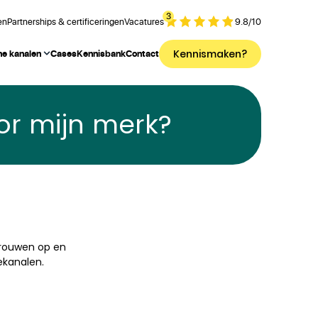
3
en
Partnerships & certificeringen
Vacatures
9.8
/
10
Kennismaken?
ne kanalen
Cases
Kennisbank
Contact
oor mijn merk?
rtrouwen op en
ekanalen.