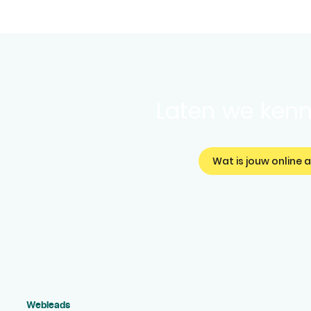
Laten we ken
Wat is jouw online 
Webleads