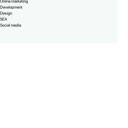
Online marketing
Development
Design
SEA
Social media
SEO
Email marketing
Marketplaces
Totaalpakket
Webleads
Succesverhalen
Evenementen
Certificeringen
Partnerships & tools
Veelgestelde vragen